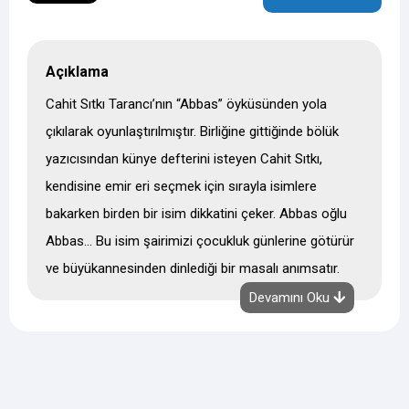
Açıklama
Cahit Sıtkı Tarancı’nın “Abbas” öyküsünden yola
çıkılarak oyunlaştırılmıştır. Birliğine gittiğinde bölük
yazıcısından künye defterini isteyen Cahit Sıtkı,
kendisine emir eri seçmek için sırayla isimlere
bakarken birden bir isim dikkatini çeker. Abbas oğlu
Abbas… Bu isim şairimizi çocukluk günlerine götürür
ve büyükannesinden dinlediği bir masalı anımsatır.
Abbas bugün İstanbul’a gelmiş ve hem Beşiktaşlı
Devamını Oku
sevgiliyi aramakta hem de komutanını yad etmektedir.
“Abbas’a fonetik olarak ne kadar da yakın Atlas…
Atlas’ın öyküsü iyi insan olma lanetini getirmiştir
başımıza. Abbas’ın öyküsü de iyi insan olma yükünü