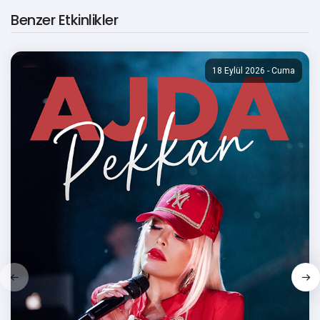
Benzer Etkinlikler
ve ancak bu yükle var olabilmesini anlatır. Sevgi
eksikliğiyle büyüdüğümüzü kabul edersek, hepimiz o
eksikliği gidermek için kendimizden daha fazla karşı
18 Eylül 2026 - Cuma
tarafı mutlu etmiyor muyuz? Aman sevgisi
azalmasın diye sevdiklerimizi, hediyelere, bazen de
sıkacak kadar aşırı ilgi ile elimizde tutmaya çalışmıyor
muyuz? Var olabilmek için bir metaya, bir insana ya
da bir fikre sığınmıyor muyuz peki? O halde bu oyun;
sana, bana, ona, yani; Tüm Abbaslara…” Şükrü Veysel
Alankaya