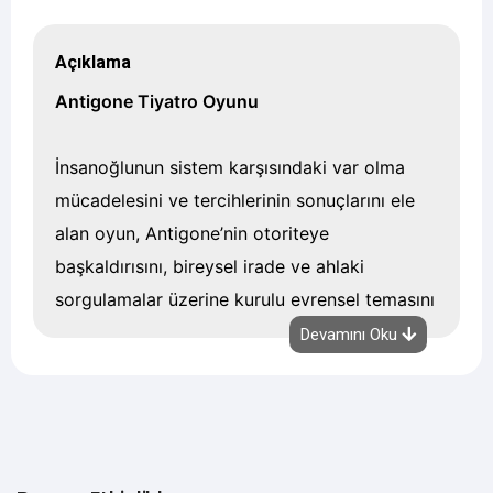
Açıklama
Antigone Tiyatro Oyunu
İnsanoğlunun sistem karşısındaki var olma
mücadelesini ve tercihlerinin sonuçlarını ele
alan oyun, Antigone’nin otoriteye
başkaldırısını, bireysel irade ve ahlaki
sorgulamalar üzerine kurulu evrensel temasını
seyirciye anlattı.
Devamını Oku
Sanatseverlerle buluşmaya devam edecek
olan oyun, 2025-2026 tiyatro sezonunda
Bursa Şehir Tiyatrosu repertuvarında olacak.