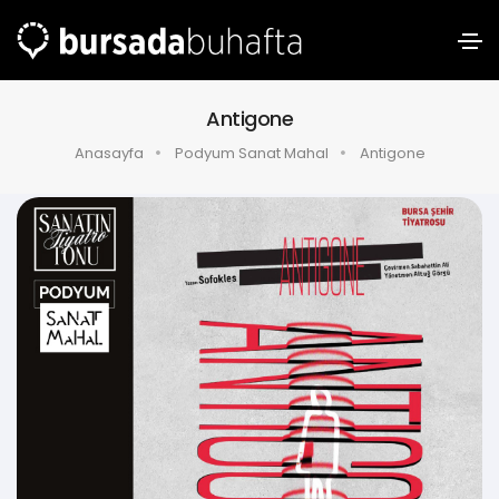
Antigone
Anasayfa
Podyum Sanat Mahal
Antigone