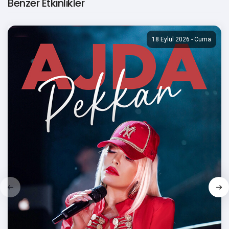
Benzer Etkinlikler
Bu oyun Podyum Sanat Mahal Sahnesi’nde
sergilenmektedir.
18 Eylül 2026 - Cuma
Etkinlik Türü
Trajedi
Süre
65 dakika
Yaş Sınırı
13+