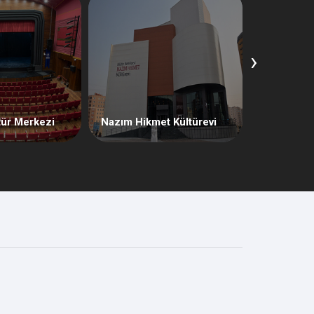
›
Nilüfer U
tür Merkezi
Nazım Hikmet Kültürevi
Sahnesi