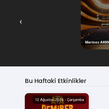
‹
şa Devlet
Merinos AKK
Bu Haftaki Etkinlikler
12 Ağustos 2026 - Çarşamba