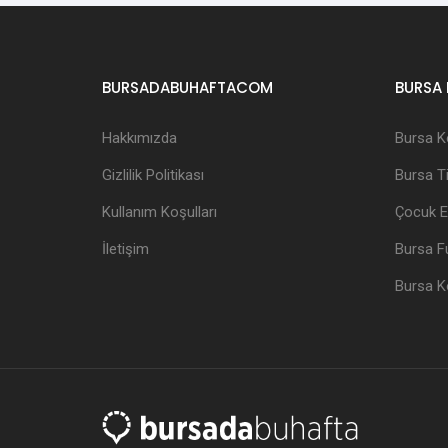
BURSADABUHAFTACOM
BURSA 
Hakkımızda
Bursa K
Gizlilik Politikası
Bursa Ti
Kullanım Koşulları
Çocuk Et
İletişim
Bursa Fu
Bursa K