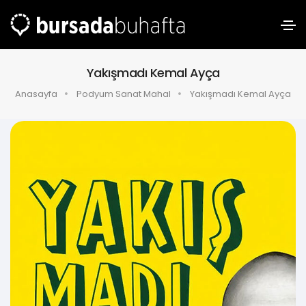
Yakışmadı Kemal Ayça
Anasayfa
Podyum Sanat Mahal
Yakışmadı Kemal Ayça